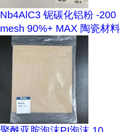
Nb4AlC3 铌碳化铝粉 -200
mesh 90%+ MAX 陶瓷材料
聚酰亚胺泡沫PI泡沫 10