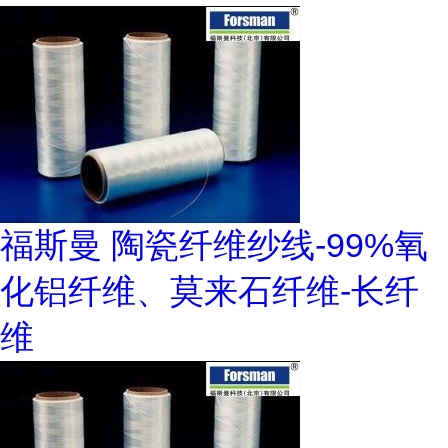
福斯曼 陶瓷纤维纱线-99%氧
化铝纤维、莫来石纤维-长纤
维