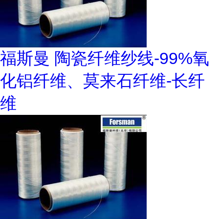
福斯曼 陶瓷纤维纱线-99%氧
化铝纤维、莫来石纤维-长纤
维