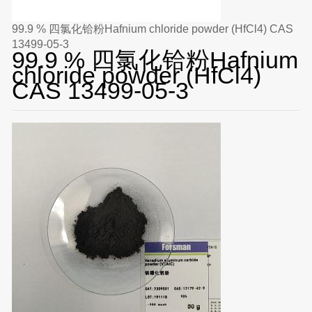
99.9 % 四氯化铪粉Hafnium chloride powder (HfCl4) CAS
13499-05-3
99.9 % 四氯化铪粉Hafnium
chloride powder (HfCl4)
CAS 13499-05-3