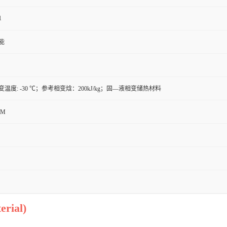
1
能
温度: -30 ℃；参考相变焓：200kJ/kg；固—液相变储热材料
CM
erial)