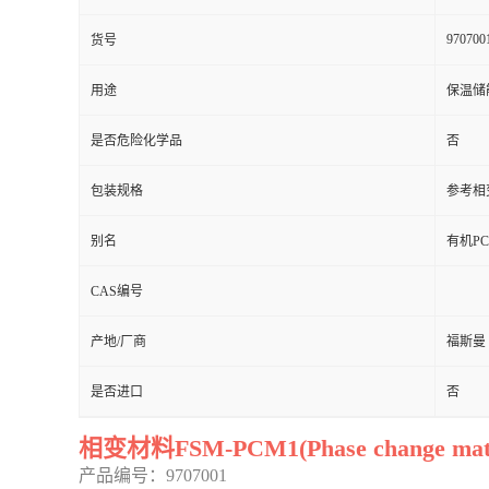
970700
货号
用途
保温储
是否危险化学品
否
包装规格
参考相变
别名
有机P
CAS编号
产地/厂商
福斯曼
是否进口
否
相变材料FSM-PCM1
(Phase change mat
产品编号：9707001