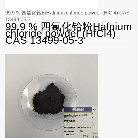
99.9 % 四氯化铪粉Hafnium chloride powder (HfCl4) CAS
13499-05-3
99.9 % 四氯化铪粉Hafnium
chloride powder (HfCl4)
CAS 13499-05-3