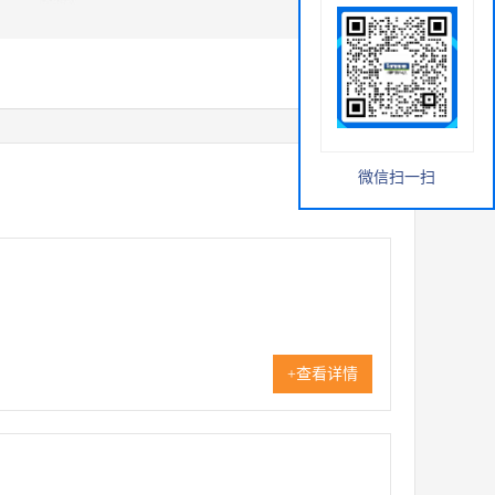
微信扫一扫
+查看详情