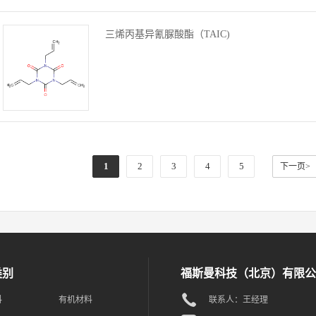
三烯丙基异氰脲酸酯（TAIC)
1
2
3
4
5
下一页>
类别
福斯曼科技（北京）有限公
料
有机材料
联系人：王经理