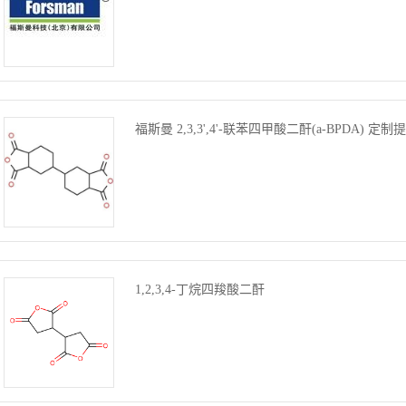
福斯曼 2,3,3',4'-联苯四甲酸二酐(a-BPDA) 定制提
1,2,3,4-丁烷四羧酸二酐