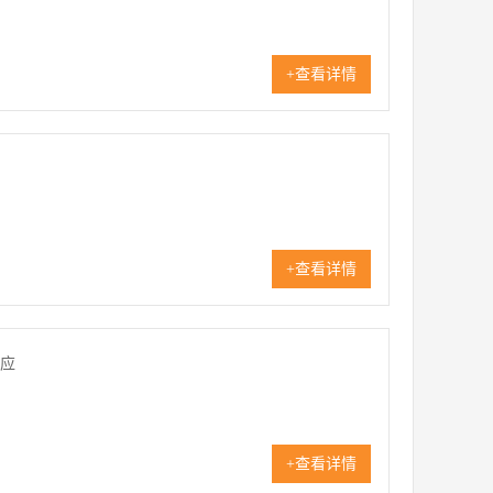
+查看详情
+查看详情
供应
+查看详情