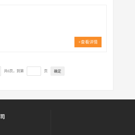
+查看详情
共6页，到第
页
司