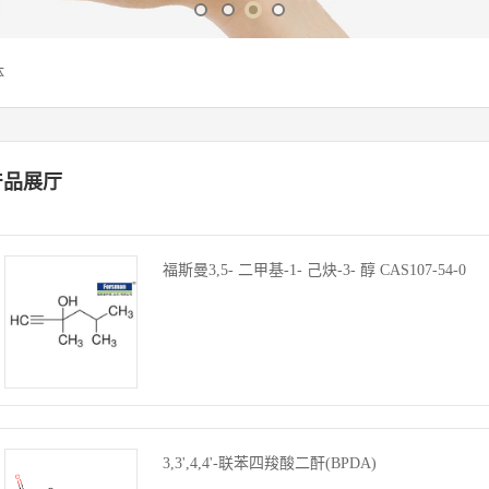
体
产品展厅
福斯曼3,5- 二甲基-1- 己炔-3- 醇 CAS107-54-0
3,3',4,4'-联苯四羧酸二酐(BPDA)