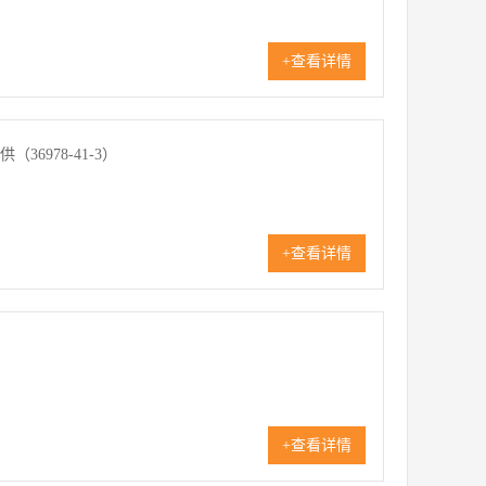
+查看详情
供（36978-41-3）
+查看详情
+查看详情