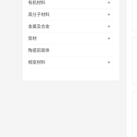
+
有机材料
+
高分子材料
+
金属及合金
+
型材
陶瓷前驱体
+
相变材料