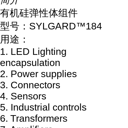
有机硅弹性体组件
型号：SYLGARD™184
用途：
1. LED Lighting
encapsulation
2. Power supplies
3. Connectors
4. Sensors
5. Industrial controls
6. Transformers