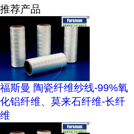
推荐产品
福斯曼 陶瓷纤维纱线-99%氧
化铝纤维、莫来石纤维-长纤
维