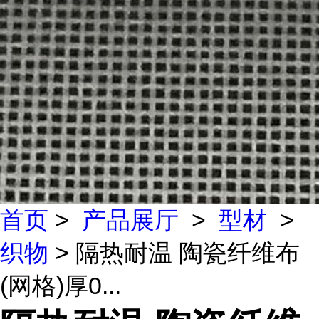
首页
>
产品展厅
>
型材
>
织物
> 隔热耐温 陶瓷纤维布
(网格)厚0...