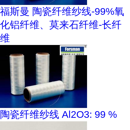
福斯曼 陶瓷纤维纱线-99%氧
化铝纤维、莫来石纤维-长纤
维
陶瓷纤维纱线 Al2O3: 99 %