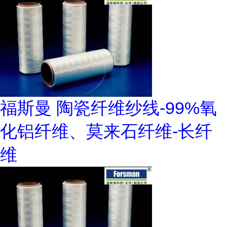
福斯曼 陶瓷纤维纱线-99%氧
化铝纤维、莫来石纤维-长纤
维