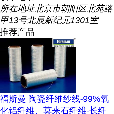
所在地址
北京市朝阳区北苑路
甲13号北辰新纪元1301室
推荐产品
福斯曼 陶瓷纤维纱线-99%氧
化铝纤维、莫来石纤维-长纤