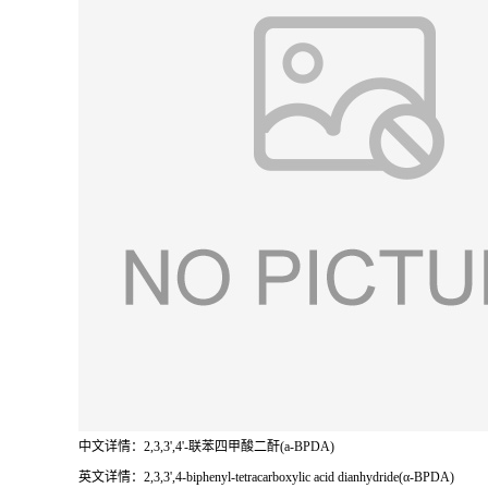
中文详情：2,3,3',4'-联苯四甲酸二酐(a-BPDA)
英文详情：2,3,3',4-biphenyl-tetracarboxylic acid dianhydride(α-BPDA)