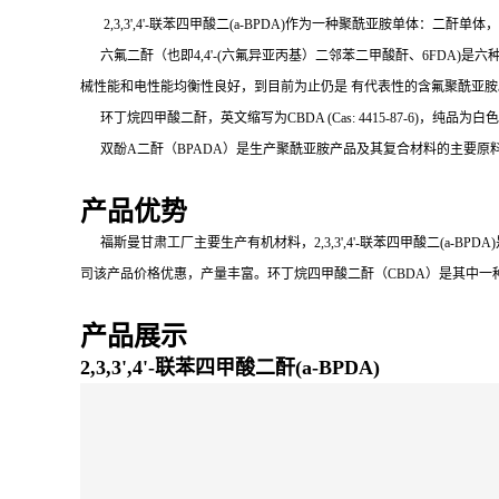
2,3,3',4'-联苯四甲酸二(a-BPDA)作为一种聚酰亚胺单体：二酐
六氟二酐（也即
4,4'-(
六氟异亚丙基）二邻苯二甲酸酐、
6FDA)
是六
械性能和电性能均衡性良好，到目前为止仍是 有代表性的含氟聚酰亚胺
环丁烷四甲酸二酐，英文缩写为
CBDA (Cas: 4415-87-6)
，纯品为白色
双酚
A
二酐（
BPADA
）是生产聚酰亚胺产品及其复合材料的主要原
产品优势
福斯曼甘肃工厂主要生产有机材料，2,3,3',4'-联苯四甲酸二(a-BPDA
司该产品价格优惠，产量丰富。
环丁烷四甲酸二酐（
CBDA
）是其中一
产品展示
2,3,3',4'-联苯四甲酸二酐(a-BPDA)