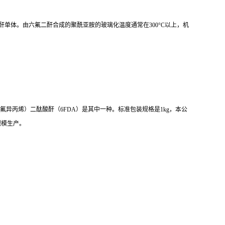
酐单体。由六氟二酐合成的聚酰亚胺的玻璃化温度通常在
300
°
C
以上，机
氟异丙烯）二酞酸酐（
6FDA
）是其中一种。标准包装规格是
1kg
，本公
规模生产。