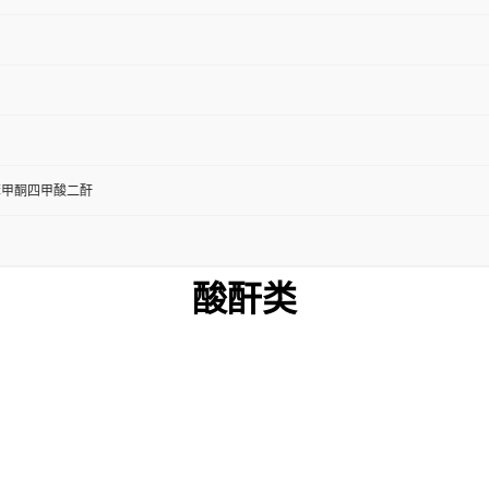
'-二苯甲酮四甲酸二酐
酸酐类