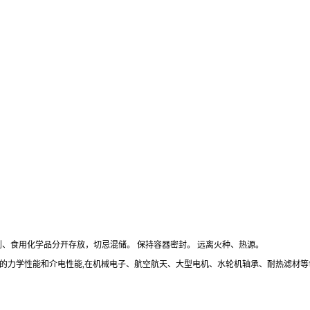
化剂、食用化学品分开存放，切忌混储。 保持容器密封。 远离火种、热源。
好的力学性能和介电性能,在机械电子、航空航天、大型电机、水轮机轴承、耐热滤材