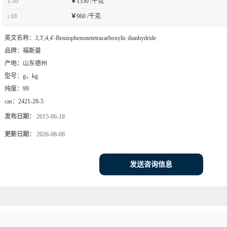
1-10
￥
1350 /千克
≥10
￥
960 /千克
英文名称：
3,3',4,4'-Benzophenonetetracarboxylic dianhydride
品牌：
福斯曼
产地：
山东德州
型号：
g，kg
纯度：
99
cas：
2421-28-5
发布日期：
2015-06-18
更新日期：
2026-08-06
发送咨询信息