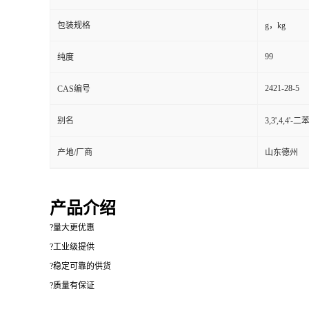
包装规格
g，kg
99
纯度
2421-28-5
CAS编号
别名
3,3',4,4
产地/厂商
山东德州
产品介绍
?量大更优惠
?工业级提供
?稳定可靠的供货
?质量有保证