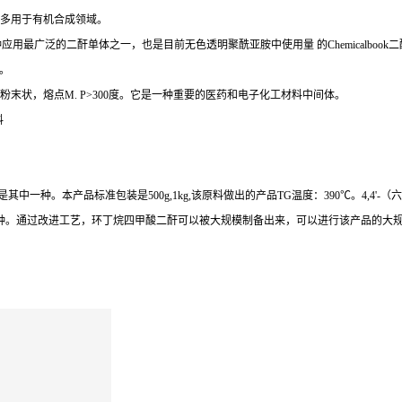
单体，多用于有机合成领域。
种应用最广泛的二酐单体之一，也是目前无色透明聚酰亚胺中使用量 的
Chemicalbook
二
。
粉末状，熔点
M. P>300
度。它是一种重要的医药和电子化工材料中间体。
料
)是其中一种。本产品标准包装是500g,1kg,该原料做出的产品TG温度：390℃。
4,4'-
（六
种。通过改进工艺，环丁烷四甲酸二酐可以被大规模制备出来，可以进行该产品的大