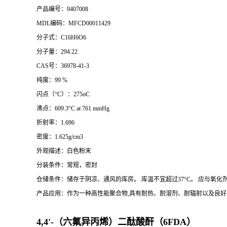
产品编号：9407008
MDL编码：MFCD00011429
分子式：C16H6O6
分子量：294.22
CAS号：36978-41-3
纯度：99 %
闪点（°C）：275oC
沸点：609.3°C at 761 mmHg
折射率：1.696
密度：1.625g/cm3
外观描述：白色粉末
分装条件：常规，密封
仓储条件：储存于阴凉、通风的库房。 库温不宜超过37°C。 应与氧
产品应用：
作为一种高性能聚合物,具有耐热、耐溶剂、耐辐射以及良
4,4'-（六氟异丙烯）二酞酸酐（6FDA）