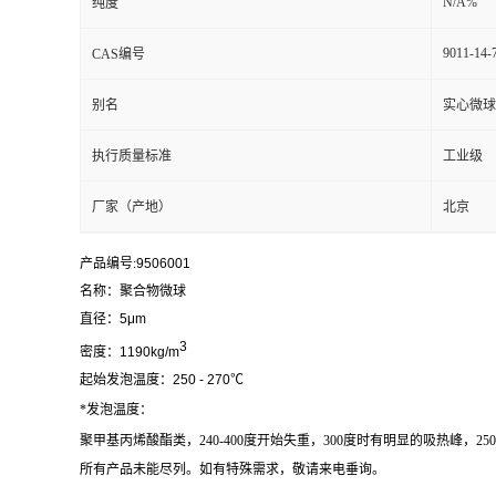
N/A%
纯度
9011-14-
CAS编号
别名
实心微球
执行质量标准
工业级
厂家（产地）
北京
产品编号:
9506001
名称：聚合物微球
直径：
5
μm
3
密度：
1190kg/m
起始发泡温度：
250 - 270
℃
*发泡温度：
聚甲基丙烯酸酯类，240-400度开始失重，300度时有明显的吸热峰，250
所有产品未能尽列。如有特殊需求，敬请来电垂询。