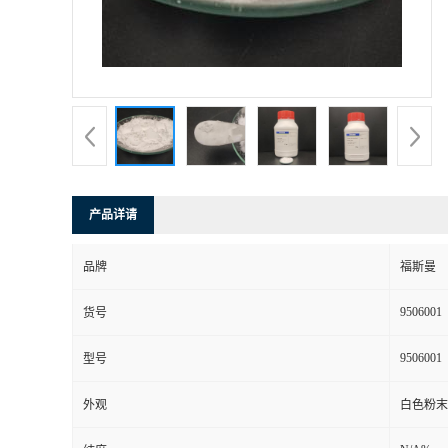
产品详请
品牌
福斯曼
9506001
货号
9506001
型号
外观
白色粉末