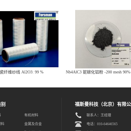
瓷纤维纱线 Al2O3: 99 %
Nb4AlC3 铌碳化铝粉 -200 mesh 90
陶瓷材料
类别
福斯曼科技（北京）有限公
料
有机材料
联系人：王经理
材料
金属及合金
电话：010-64646565