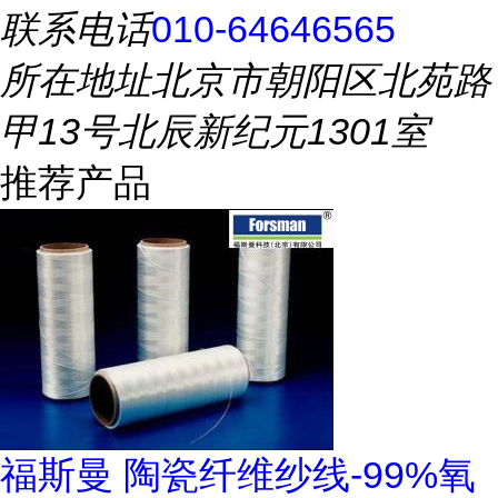
联系电话
010-64646565
所在地址
北京市朝阳区北苑路
甲13号北辰新纪元1301室
推荐产品
福斯曼 陶瓷纤维纱线-99%氧