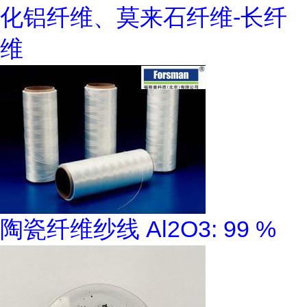
化铝纤维、莫来石纤维-长纤
维
陶瓷纤维纱线 Al2O3: 99 %