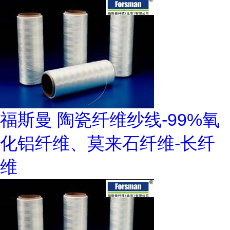
福斯曼 陶瓷纤维纱线-99%氧
化铝纤维、莫来石纤维-长纤
维