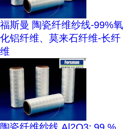
福斯曼 陶瓷纤维纱线-99%氧
化铝纤维、莫来石纤维-长纤
维
陶瓷纤维纱线 Al2O3: 99 %