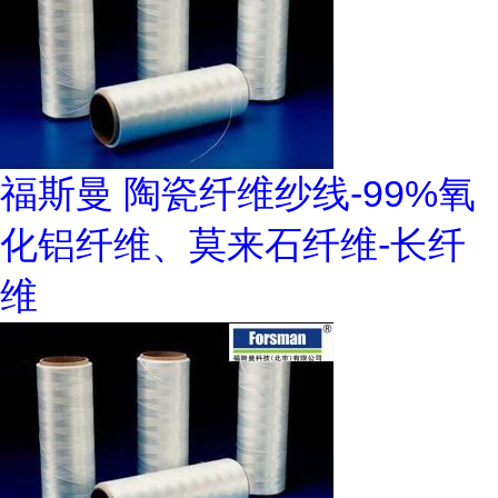
福斯曼 陶瓷纤维纱线-99%氧
化铝纤维、莫来石纤维-长纤
维