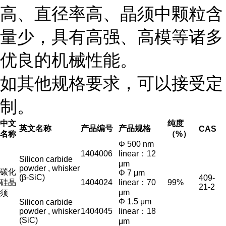
高、直径率高、晶须中颗粒含
量少，具有高强、高模等诸多
优良的机械性能。
如其他规格要求，可以接受定
制。
中
文
纯度
英文名称
产品编号
产品规格
CAS
名称
（%）
Φ 500 nm
1404
006
linear：12
Silicon carbide
μm
powder , whisker
碳化
Φ 7 μm
(β-SiC)
409-
硅晶
1404024
linear：70
99%
21-2
μm
须
Φ 1.5 μm
Silicon carbide
powder , whisker
1404045
linear：18
(SiC)
μm