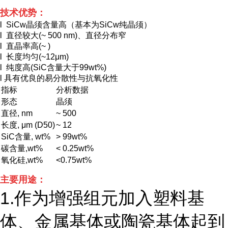
技术优势：
l SiCw晶须含量高（基本为SiCw纯晶须）
l 直径较大(~ 500 nm)、直径分布窄
l 直晶率高(~ )
l 长度均匀(~12μm)
l 纯度高(SiC含量大于99wt%)
l 具有优良的易分散性与抗氧化性
指标
分析数据
形态
晶须
直径, nm
~ 500
长度, μm (D50)
~ 12
SiC含量, wt%
> 99wt%
碳含量,wt%
< 0.25wt%
氧化硅,wt%
<0.75wt%
主要用途：
1.作为增强组元加入塑料基
体、金属基体或陶瓷基体起到