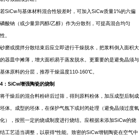
若SiCw与基体材料混合性较差时，可加入SiCw质量1%的六偏
磷酸钠（或少量异丙醇/乙醇）作为分散剂，可提高混合均匀
性。
砂磨或搅拌分散结束后应立即进行干燥脱水，把浆料倒入面积大
的器皿中摊薄，增大面积易于蒸发脱水。更重要的是避免晶须与
基体原料的分层，推荐干燥温度110-160℃。
4：SiCw增强陶瓷的烧制
将干燥后的混合料粉碎后过筛，得到原料粉体，加压成型后制成
坯体。成型的坯体，在保护气氛下或封闭处理（避免晶须过度氧
化），按照一定的烧成制度进行烧结。应根据未添加SiCw的烧
结工艺适当调整，以获得*性能。致密的SiCw增韧陶瓷在空气中