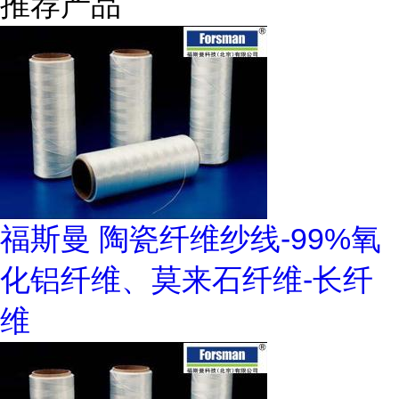
推荐产品
福斯曼 陶瓷纤维纱线-99%氧
化铝纤维、莫来石纤维-长纤
维