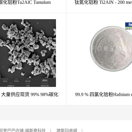
 Ti2AlN - 200 mesh 98 %
钒碳化铝 V2AlC 98% -200
MAX相材料
MAX相
% 四氯化铪粉Hafnium chloride
福斯曼氧化铪99.9%
er (HfCl4) CAS 13499-05-3
阿里巴巴店铺-福斯曼科技
|
喀斯玛商城
|