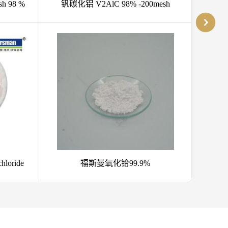
mesh
碳硅钛/钛碳化硅 98% 200目MAX相
福斯曼
陶瓷材料
碳化硅晶须
陶