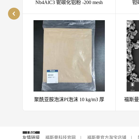
mesh
钽碳化铝粉Ta2AlC Tantalum
钛氮化铝粉
aluminum carbide MAX相 陶瓷材料
m3 厚
福斯曼 大量供应现货 99% 98%碳化
99.9 
锆200目 碳化锆粉ZrC CAS：12070-
powd
14-3
友情链接
福斯曼科技官网
|
福斯曼官方淘宝店铺
|