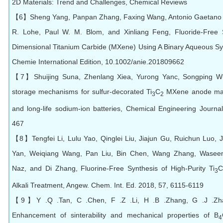
2D Materials: Trend and Challenges, Chemical Reviews
【6】Sheng Yang, Panpan Zhang, Faxing Wang, Antonio Gaetano Ric
R. Lohe, Paul W. M. Blom, and Xinliang Feng, Fluoride-Free 
Dimensional Titanium Carbide (MXene) Using A Binary Aqueous S
Chemie International Edition, 10.1002/anie.201809662
【7】Shuijing Suna, Zhenlang Xiea, Yurong Yanc, Songping Wu
storage mechanisms for sulfur-decorated Ti
C
MXene anode mater
3
2
and long-life sodium-ion batteries, Chemical Engineering Journ
467
【8】Tengfei Li, Lulu Yao, Qinglei Liu, Jiajun Gu, Ruichun Luo, 
Yan, Weiqiang Wang, Pan Liu, Bin Chen, Wang Zhang, Wasee
Naz, and Di Zhang, Fluorine-Free Synthesis of High-Purity Ti
C
3
Alkali Treatment, Angew. Chem. Int. Ed. 2018, 57, 6115-6119
【9】Y .Q .Tan, C .Chen, F .Z .Li, H .B .Zhang, G .J .Zh
Enhancement of sinterability and mechanical properties of B
4