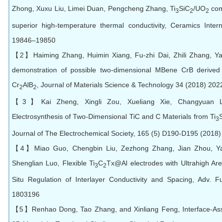
Zhong, Xuxu Liu, Limei Duan, Pengcheng Zhang, Ti
SiC
/UO
com
3
2
2
superior high-temperature thermal conductivity, Ceramics Inter
19846–19850
【2】Haiming Zhang, Huimin Xiang, Fu-zhi Dai, Zhili Zhang, Ya
demonstration of possible two-dimensional MBene CrB deriv
Cr
AlB
, Journal of Materials Science & Technology 34 (2018) 20
2
2
【3】Kai Zheng, Xingli Zou, Xueliang Xie, Changyuan L
Electrosynthesis of Two-Dimensional TiC and C Materials from Ti
3
Journal of The Electrochemical Society, 165 (5) D190-D195 (2018)
【4】Miao Guo, Chengbin Liu, Zezhong Zhang, Jian Zhou, Y
Shenglian Luo, Flexible Ti
C
Tx@Al electrodes with Ultrahigh Are
3
2
Situ Regulation of Interlayer Conductivity and Spacing, Adv. F
1803196
【5】Renhao Dong, Tao Zhang, and Xinliang Feng, Interface-Assi