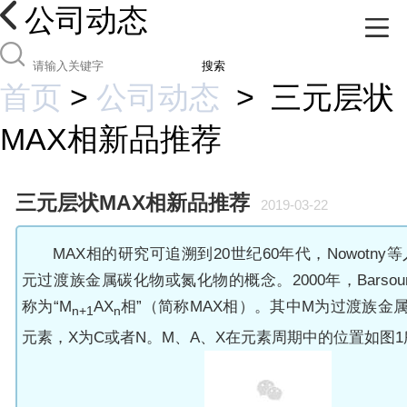
公司动态
搜索
首页
>
公司动态
>
三元层状
MAX相新品推荐
三元层状MAX相新品推荐
2019-03-22
MAX
相的研究可追溯到20世纪60年代，
Nowotny
等
元过渡族金属碳化物或氮化物的概念。2000年，
Barso
称为“
M
AX
相”（简称MAX相）。其中M为过渡族金
n+1
n
元素，
X
为
C
或者
N。M、A、X
在元素周期中的位置如图1