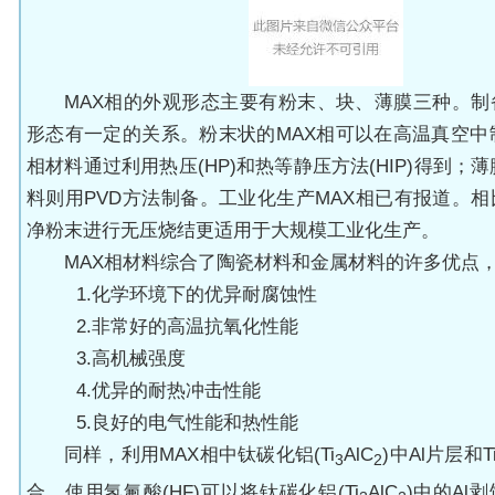
MAX
相的外观形态主要有粉末、块、薄膜三种。制
形态有一定的关系。粉末状的MAX相可以在高温真空中
相材料通过利用热压(HP)和热等静压方法(
HIP
)得到；薄
料则用
PVD
方法制备。工业化生产MAX相已有报道。相
净粉末进行无压烧结更适用于大规模工业化生产。
MAX相材料综合了陶瓷材料和金属材料的许多优点
1.化学环境下的优异耐腐蚀性
2.非常好的高温抗氧化性能
3.高机械强度
4.优异的耐热冲击性能
5.良好的电气性能和热性能
同样，利用MAX相中钛碳化
铝
(
Ti
AlC
)中Al片层和
3
2
合，使用氢氟酸(
HF
)可以将钛碳化铝(
Ti
AlC
)中的
Al
剥