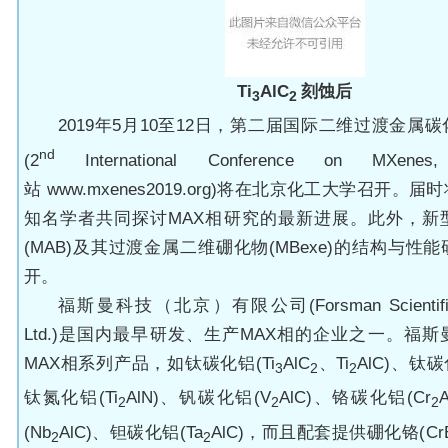
Ti
AlC
刻蚀后
3
2
2019年5月10至12日，第二届国际二维过渡金属
nd
(
2
International Conference on MXenes
站
www.mxenes2019.org
)将在北京化工大学召开。届时
知名学者共同探讨
MAX
相研究的最新进展。此外，新
(
MAB
)及其过渡金属二维硼化物(
MBexe
)的结构与性能
开。
福斯曼科技（北京）有限公司(
Forsman Scientifi
Ltd.
)是国内最早研发、生产MAX相的企业之一。福斯
MAX相系列产品，如钛碳化铝(
Ti
AlC
、Ti
AlC
)、钛碳
3
2
2
钛氮化铝(
Ti
AlN
)、钒碳化铝(
V
AlC
)、铬碳化铝(
Cr
2
2
2
(
Nb
AlC
)、钽碳化铝(
Ta
AlC
)，而且配套提供硼化铬(
Cr
2
2