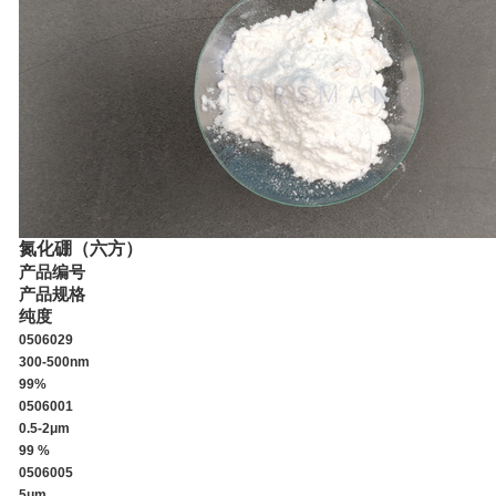
氮化硼（六方）
产品编号
产品规格
纯度
0506029
300-500nm
99%
0506001
0.5-2μm
99 %
0506005
5μm