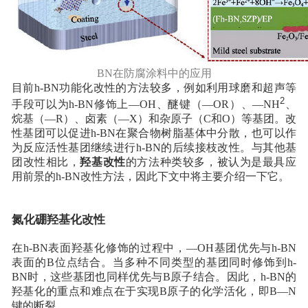
BN在防腐涂料中的应用
目前h-BN功能化改性的方法较多，例如利用球磨和超声等
2
手段可以为h-BN修饰上—OH、醚键（—OR）、—NH
、
烷基（—R）、卤素（—X）和杂原子（C和O）等基团。改
性基团可以促进h-BN在聚合物树脂基体中分散，也可以作
为反应活性基团继续进行h-BN的后续接枝改性。与其他基
团改性相比，
羟基改性
的方法种类较多，被认为是最具应
用前景的h-BN改性方法，因此下文中将主要介绍一下它。
氮化硼羟基化改性
在h-BN表面羟基化修饰的过程中，—OH基团优先与h-BN
表面的B位点结合。
当多种不同类型的基团同时修饰到h-
BN时，这些基团也同样优先与B原子结合。
因此，h-BN的
羟基化的重点和难点在于实现B原子的化学活化，即B—N
键的断裂。