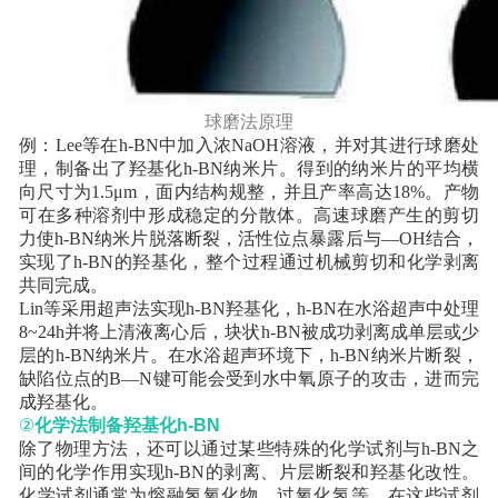
球磨法原理
例：Lee等在h-BN中加入浓NaOH溶液，并对其进行球磨处
理，制备出了羟基化h-BN纳米片。得到的纳米片的平均横
向尺寸为1.5μm，面内结构规整，并且产率高达18%。产物
可在多种溶剂中形成稳定的分散体。高速球磨产生的剪切
力使h-BN纳米片脱落断裂，活性位点暴露后与—OH结合，
实现了h-BN的羟基化，整个过程通过机械剪切和化学剥离
共同完成。
Lin等采用超声法实现h-BN羟基化，h-BN在水浴超声中处理
8~24h并将上清液离心后，块状h-BN被成功剥离成单层或少
层的h-BN纳米片。在水浴超声环境下，h-BN纳米片断裂，
缺陷位点的B—N键可能会受到水中氧原子的攻击，进而完
成羟基化。
②
化学法制备羟基化
h-BN
除了物理方法，还可以通过某些特殊的化学试剂与h-BN之
间的化学作用实现h-BN的剥离、片层断裂和羟基化改性。
化学试剂通常为熔融氢氧化物、过氧化氢等，在这些试剂