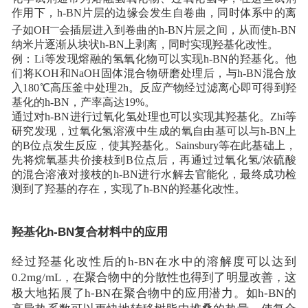
作用下，h-BN片层的边缘会发生自卷曲，同时体系中的离
—
子如OH
会插层进入到卷曲的h-BN片层之间，从而使h-BN
纳米片逐渐从块状h-BN上剥离，同时实现羟基化改性。
例：Li等发现熔融的氢氧化物可以实现h-BN的羟基化。他
们将KOH和NaOH固体混合物研磨处理后，与h-BN混合放
入180℃高压釜中处理2h。反应产物经过滤离心即可得到羟
基化的h-BN，产率高达19%。
通过对h-BN进行过氧化氢处理也可以实现其羟基化。Zhi等
研究发现，过氧化氢溶液中生成的氧自由基可以与h-BN上
的B位点发生反应，使其羟基化。Sainsbury等在此基础上，
先将烷氧基共价接枝到B位点后，再通过过氧化氢/浓硫酸
的混合溶液对接枝的h-BN进行水解去官能化，最终成功检
测到了羟基的存在，实现了h-BN的羟基化改性。
羟基化h-BN复合材料中的应用
经过羟基化改性后的h-BN在水中的溶解度可以达到
0.2mg/mL，在聚合物中的分散性也得到了明显改善，这
极大地拓展了h-BN在聚合物中的应用潜力。
如h-BN的