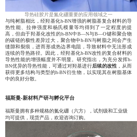
导热硅胶片是氮化硼重要的应用领域之一
与纯树脂相比，经羟基化h-BN增强的树脂基复合材料的导
热性能、拉伸强度和杨氏模量等均得到了一定程度的提
高，但由于羟基化改性的h-BN中B—N与B—O键和聚合物
的碳链的极性差异过大，聚合物中h-BN与树脂之间会产生
缝隙和裂痕，进而形成热边界电阻，导致材料中无法形成
连续的导热路径。因此，经羟基化h-BN改性的复合材料的
导热性能的增强幅度并不明显。研究指出，为充分发挥h-
BN优异的导热性能，可通过对羟基进行
后续的改性
，从而
获得更多结构与类型的h-BN衍生物，以实现其在树脂基体
中的良好分散。
福斯曼-新材料产研与孵化平台
福斯曼拥有多种规格的氮化硼（六方），试剂级和工业级
均可提供，现货产品，欢迎咨询订购。