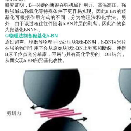
研究证明，B—N键的断裂在强机械作用力、高温高压、强
酸强碱或强氧化等特殊条件下更容易实现。因此h-BN的羟
基化可根据作用方式的不同，分为物理法和化学法。另
外，由于该过程往往伴随着h-BN片层的剥离，因此产物多
为羟基化BNNSs。
①
物理法制备羟基化
h-BN
通过超声、球磨等物理手段处理块状h-BN时，h-BN纳米片
在强的物理作用下会从原始块状h-BN上剥离和断裂，使得
B原子位点充分暴露，容易与具有高化学势的—OH结合，
从而实现h-BN的羟基化改性。