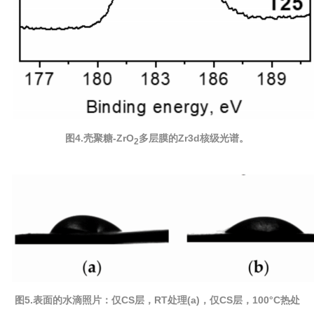
图4.壳聚糖-ZrO
多层膜的Zr3d核级光谱。
2
图5.表面的水滴照片：仅CS层，RT处理(a)，仅CS层，100°C热处