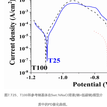
图7.T25、T100和参考钢基体在5wt.%NaCl溶液(钢=低碳钢)模型
介
质中的PD极化曲线。