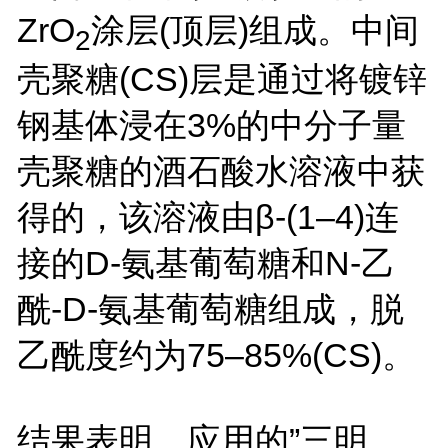
ZrO
涂层(顶层)组成。中间
2
壳聚糖(CS)层是通过将镀锌
钢基体浸在3%的中分子量
壳聚糖的酒石酸水溶液中获
得的，该溶液由β-(1–4)连
接的D-氨基葡萄糖和N-乙
酰-D-氨基葡萄糖组成，脱
乙酰度约为75–85%(CS)。
结果表明，应用的”三明