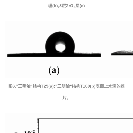
理(b);3层ZrO
层(c)
2
图6.”三明治“结构T25(a);”三明治“结构T100(b)表面上水滴的照
片
。