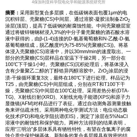
4保加利亚科学院电化学和能源系统研究所
摘要：
采用新型复合多层膜，在低碳钢表面包覆1μm的电
沉积锌层、壳聚糖(CS)中间层、通过溶胶-凝胶法制备ZrO
2
涂层(顶层)，提高了低碳钢的耐腐蚀性能。中间壳聚糖层室
通过将镀锌钢钢材浸入3%的中分子量壳聚糖的酒石酸水溶
液中获得的，由β-(1-4)连接的D-氨基葡萄糖和N-乙酰-D-氨
基葡萄糖组成，脱乙酰度约为75-85%(壳聚糖(CS))。将基
体浸入壳聚糖(CS)溶液中，并以30mm/min的速度取出。一
部分的壳聚糖(CS)层样品在室温下干燥2周，另一部分在
100℃下干燥1小时。壳聚糖(CS)沉积处理后，将基体浸入
含有少量聚乙二醇的丁醇锆异丙醇溶胶中。ZrO
涂层的浸
2
渍-干燥循环重复3次，最终在180℃下进行处理。样品记为
T25，由壳聚糖(CS)中间层组成，分别在RT和T100下干
燥，壳聚糖(CS)中间层在100℃处理。采用差热分析(DTA-
TG)、X射线衍射(XRD)、X射线光电子能谱(XPS)和原子力
显微镜(AFM)对样品进行了表征。通过自动测角器测量接触
角来评估疏水性。采用两种电化学测试方法：电位动态极
化技术(PD)和电化学阻抗谱(EIS)，测定了涂层在5%NaCl
溶液中的耐蚀性和保护能力。两种方法得到的结果表明，
应用“三明治”多层体系具有牺牲特性，有望在含氯离子的腐
蚀介质中保护钢基体。新制备的复合多层膜具有致密的结