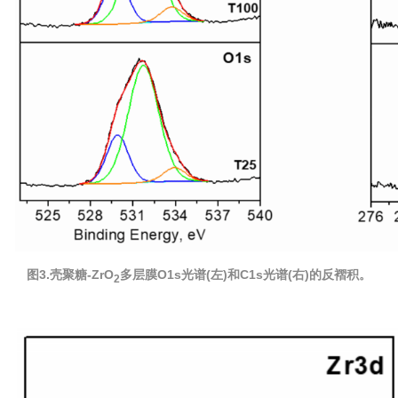
图3.壳聚糖-ZrO
多层膜O1s光谱(左)和C1s光谱(右)的反褶积。
2