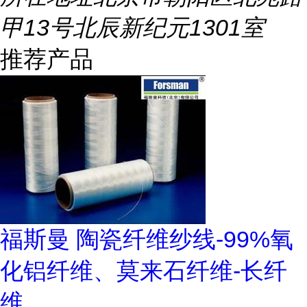
甲13号北辰新纪元1301室
推荐产品
福斯曼 陶瓷纤维纱线-99%氧
化铝纤维、莫来石纤维-长纤
维