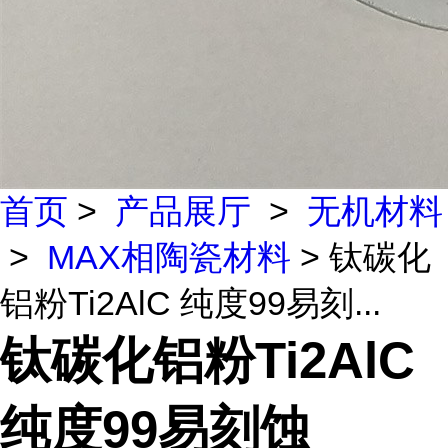
首页
>
产品展厅
>
无机材料
>
MAX相陶瓷材料
> 钛碳化
铝粉Ti2AlC 纯度99易刻...
钛碳化铝粉Ti2AlC
纯度99易刻蚀