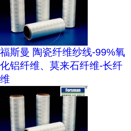
福斯曼 陶瓷纤维纱线-99%氧
化铝纤维、莫来石纤维-长纤
维