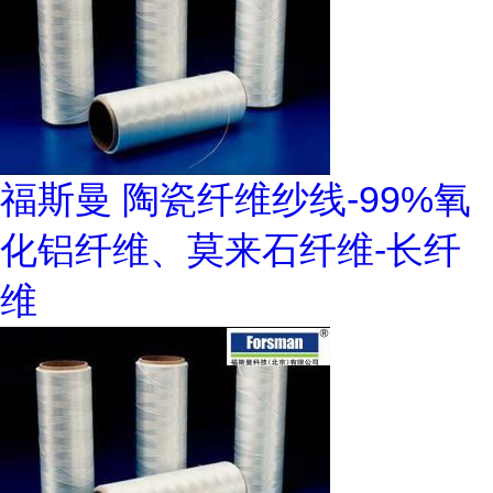
福斯曼 陶瓷纤维纱线-99%氧
化铝纤维、莫来石纤维-长纤
维