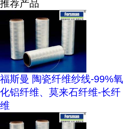
推荐产品
福斯曼 陶瓷纤维纱线-99%氧
化铝纤维、莫来石纤维-长纤
维