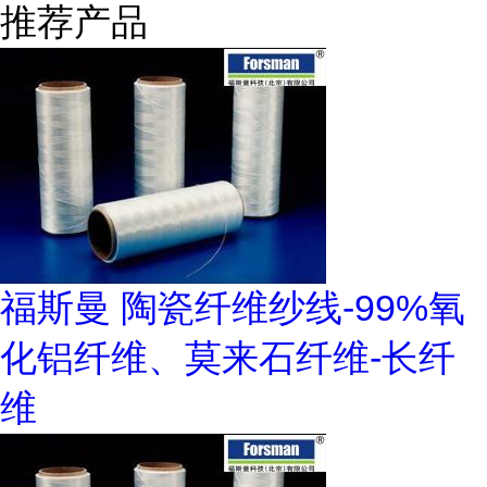
推荐产品
福斯曼 陶瓷纤维纱线-99%氧
化铝纤维、莫来石纤维-长纤
维