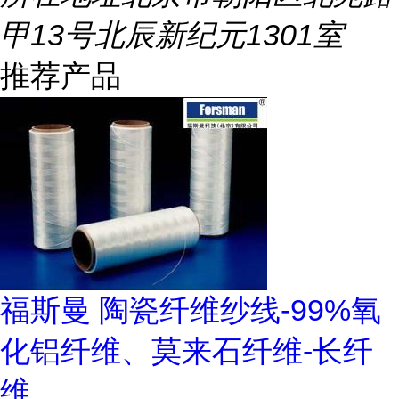
甲13号北辰新纪元1301室
推荐产品
福斯曼 陶瓷纤维纱线-99%氧
化铝纤维、莫来石纤维-长纤
维