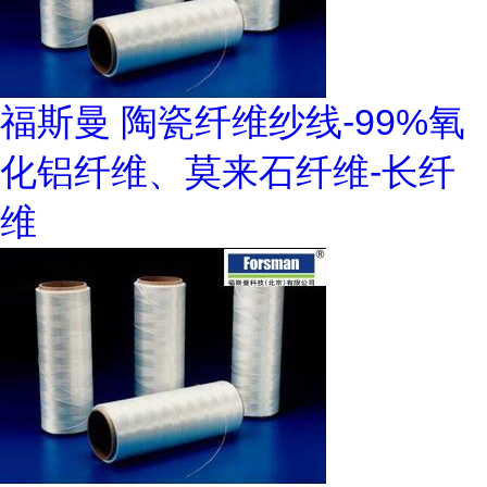
福斯曼 陶瓷纤维纱线-99%氧
化铝纤维、莫来石纤维-长纤
维