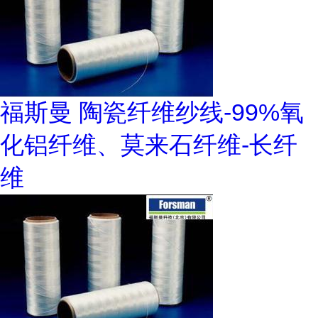
福斯曼 陶瓷纤维纱线-99%氧
化铝纤维、莫来石纤维-长纤
维