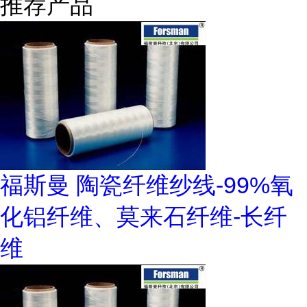
推荐产品
福斯曼 陶瓷纤维纱线-99%氧
化铝纤维、莫来石纤维-长纤
维