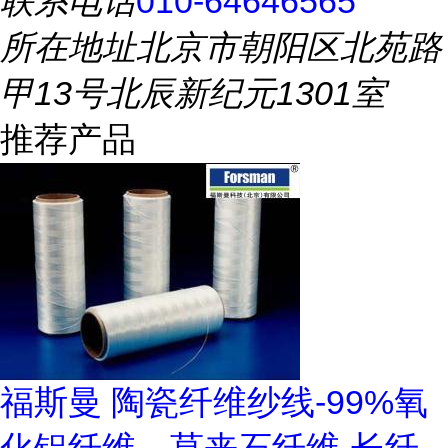
联系电话
010-64646565
所在地址
北京市朝阳区北苑路
甲13号北辰新纪元1301室
推荐产品
福斯曼 陶瓷纤维纱线-99%氧