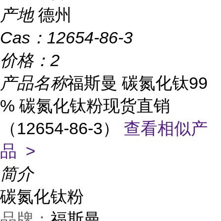
产地
德州
Cas：
12654-86-3
价格：
2
产品名称
福斯曼 碳氮化钛99
% 碳氮化钛粉现货直销
（12654-86-3）
查看相似产
品 >
简介
碳
氮化钛
粉
福斯曼
品牌：