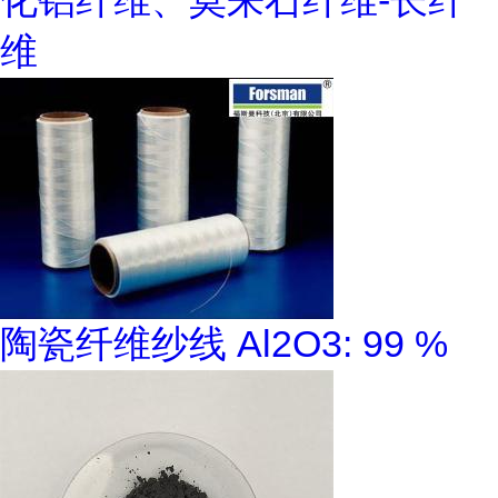
化铝纤维、莫来石纤维-长纤
维
陶瓷纤维纱线 Al2O3: 99 %