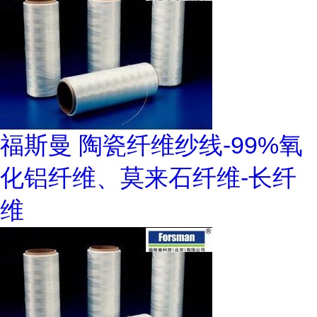
福斯曼 陶瓷纤维纱线-99%氧
化铝纤维、莫来石纤维-长纤
维