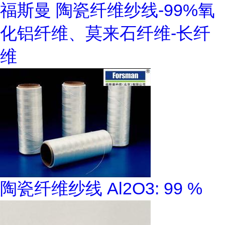
福斯曼 陶瓷纤维纱线-99%氧
化铝纤维、莫来石纤维-长纤
维
陶瓷纤维纱线 Al2O3: 99 %