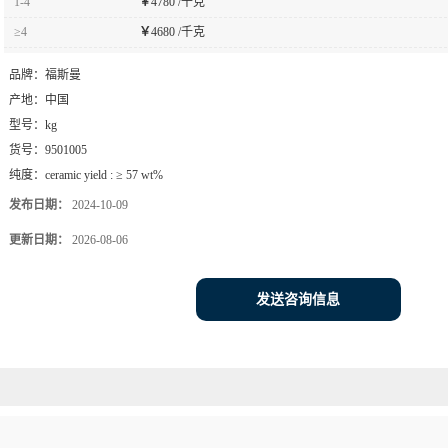
1-4
￥
4780 /千克
≥4
￥
4680 /千克
品牌：
福斯曼
产地：
中国
型号：
kg
货号：
9501005
纯度：
ceramic yield : ≥ 57 wt%
发布日期：
2024-10-09
更新日期：
2026-08-06
发送咨询信息