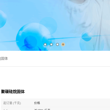
烷固体
聚碳硅烷固体
起订量 (千克)
价格