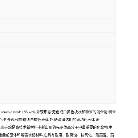
- 1600 , ceramic yield: >55 wt% 外观形态:无色或白黄色块状和粉末的混合物,粉末
: 200 - 300 cP 外观形态:透明白棕色液体 外观:清澈透明的琥珀色液体 密
品应用领域 聚碳硅烷是高技术新材料中新出现的先驱体高分子中最重要的化合物,主
的重要前驱体和增强增韧材料,它具有耐磨、耐腐蚀、抗氧化、耐高温、高