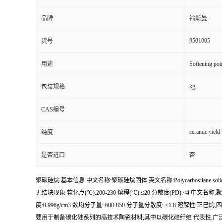
品牌
福斯曼
9501005
货号
用途
Softening poi
kg
包装规格
CAS编号
ceramic yiel
纯度
是否进口
否
聚碳硅烷 基本信息 中文名称:聚碳硅烷固体 英文名称:Polycarbosilane solid 产品编号:
无结块现象 软化点(℃):200-230 熔程(℃):≤20 分散度(PD):<4 中文名称:聚碳
度:0.996g/cm3 数均分子量: 600-850 分子量分散度: ≤1
要用于制备碳化硅系列的高技术陶瓷材料,其中以碳化硅纤维 代表性,广