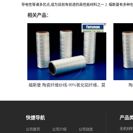
导电性等诸多优点,成为目前有前途的高性能材料之一 2. 福斯曼有多种
相关产品：
福斯曼 陶瓷纤维纱线-99%氧化铝纤维、莫
陶
来石纤维-长纤维
快捷导航
产品
无机材
公司首页
公司介绍
公司动态