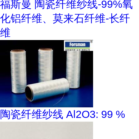
福斯曼 陶瓷纤维纱线-99%氧
化铝纤维、莫来石纤维-长纤
维
陶瓷纤维纱线 Al2O3: 99 %