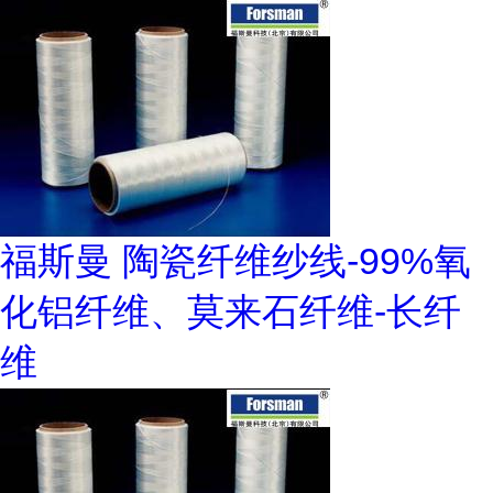
福斯曼 陶瓷纤维纱线-99%氧
化铝纤维、莫来石纤维-长纤
维