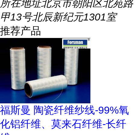
所在地址
北京市朝阳区北苑路
甲13号北辰新纪元1301室
推荐产品
福斯曼 陶瓷纤维纱线-99%氧
化铝纤维、莫来石纤维-长纤