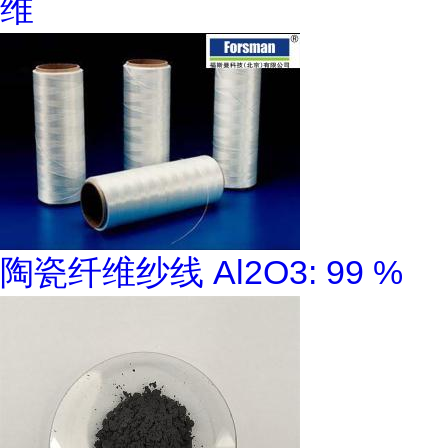
维
陶瓷纤维纱线 Al2O3: 99 %