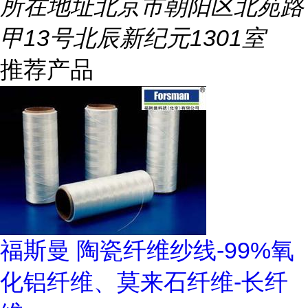
所在地址
北京市朝阳区北苑路
甲13号北辰新纪元1301室
推荐产品
福斯曼 陶瓷纤维纱线-99%氧
化铝纤维、莫来石纤维-长纤