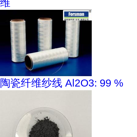
维
陶瓷纤维纱线 Al2O3: 99 %