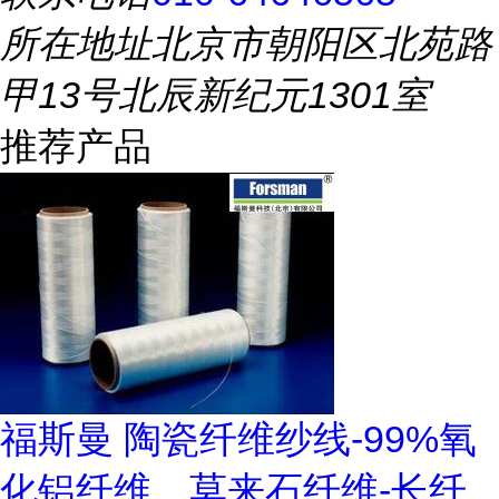
所在地址
北京市朝阳区北苑路
甲13号北辰新纪元1301室
推荐产品
福斯曼 陶瓷纤维纱线-99%氧
化铝纤维、莫来石纤维-长纤