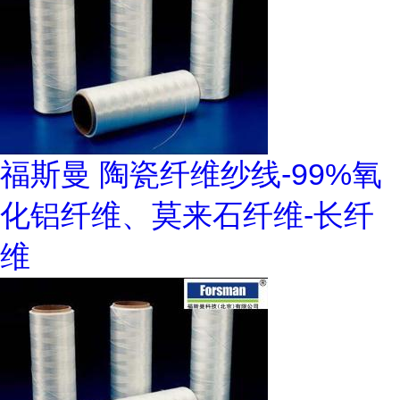
福斯曼 陶瓷纤维纱线-99%氧
化铝纤维、莫来石纤维-长纤
维