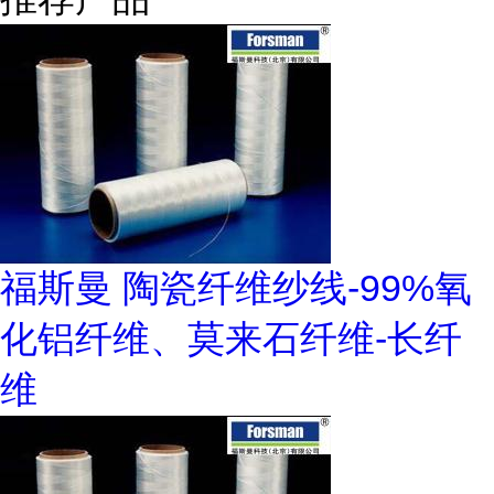
福斯曼 陶瓷纤维纱线-99%氧
化铝纤维、莫来石纤维-长纤
维