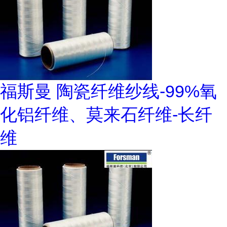
福斯曼 陶瓷纤维纱线-99%氧
化铝纤维、莫来石纤维-长纤
维