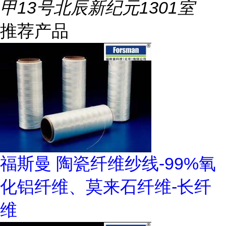
甲13号北辰新纪元1301室
推荐产品
福斯曼 陶瓷纤维纱线-99%氧
化铝纤维、莫来石纤维-长纤
维