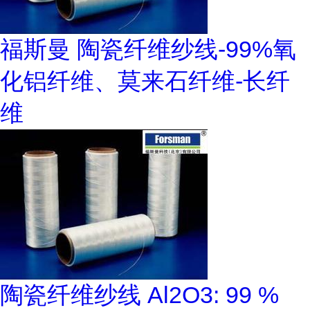
福斯曼 陶瓷纤维纱线-99%氧
化铝纤维、莫来石纤维-长纤
维
陶瓷纤维纱线 Al2O3: 99 %