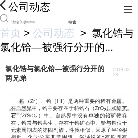
公司动态
搜索
首页
>
公司动态
>
氯化锆与
氯化铪—被强行分开的...
氯化锆与氯化铪—被强行分开的
2019-02-
28
两兄弟
锆（
Zr
）、铪（
Hf
）是两种重要的稀有金属。
在自然界中，锆主要存在于斜锆石（
ZrO
）和锆英
2
石（
ZrSiO
）中。自然界中没有单独的铪矿物存
4
在，铪常与锆共生，存在于锆矿石中。铪与锆位于
元素周期表的第四副族，性质相似，因原子半径很
相近，化学分离非常困难。俗话说的“有锆即有