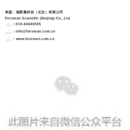
来源：福斯曼科技（北京）有限公司
Forsman Scientific (Beijing) Co., Ltd.
：010-64646565
：info@forsman.com.cn
：
www.forsman.com.cn