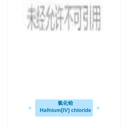
氯化铪
(
Haf
IV
)
nium
chloride