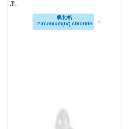
用。
氯化锆
Zirconium(IV) chloride