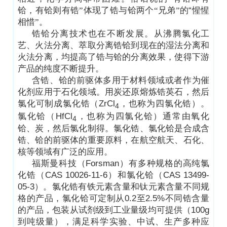
铪，有铪则有锆”体现了锆与铪两个“兄弟”的
“
惺惺
相惜”。
锆铪分离技术也在不断发展。从沸腾氯化工
艺、火法分离、萃取分离锆铪到现在的湿法分离和
火法分离，均提高了锆与铪的分离效果，使得下游
产品的纯度不断提升。
含锆、铪的前驱体多用于材料领域或者作为催
化剂应用于石化领域。用炭还原熔炼锆英石，然后
氯化可制成氯化锆（
ZrCl
，也称为
四
氯化锆）。
4
氯化铪（
HfCl
，也称为
四
氯化铪）通常由氧化
4
铪、炭，然后氯化制得。氯化锆、氯化铪是合成含
锆、铪的前驱体的重要原料，在航空航天、石化、
核等领域有广泛的应用。
福斯曼科技（Forsman）有多种规格的高纯氯
化锆（CAS 10026-11-6）和氯化铪（CAS 13499-
05-3）。氯化锆有铁元素含量和钛元素含量不同规
格的产品，氯化铪可定制从0.2至2.5%不同锆含量
的产品，包装从试剂级到工业量级均可提供（100g
到吨级量），满足科学实验、中试、生产多种应